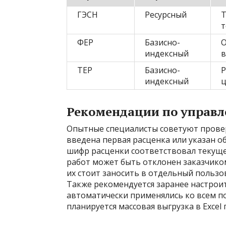
ГЭСН
Ресурсный
Т
т
ФЕР
Базисно-
О
индексный
в
ТЕР
Базисно-
Р
индексный
ц
Рекомендации по управ
Опытные специалисты советуют провер
введена первая расценка или указан об
шифр расценки соответствовал текуще
работ может быть отклонен заказчико
их стоит заносить в отдельный пользо
Также рекомендуется заранее настрои
автоматически применялись ко всем по
планируется массовая выгрузка в Excel