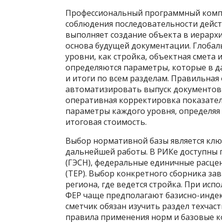
Профессиональный программный компле
соблюдения последовательности действ
выполняет создание объекта в иерарх
основа будущей документации. Глобал
уровни‚ как стройка‚ объектная смета 
определяются параметры‚ которые в 
и итоги по всем разделам. Правильная
автоматизировать выпуск документов 
оперативная корректировка показател
параметры каждого уровня‚ определяя
итоговая стоимость.
Выбор нормативной базы является кл
дальнейшей работы. В РИКе доступны
(ГЭСН)‚ федеральные единичные расце
(ТЕР). Выбор конкретного сборника зав
региона‚ где ведется стройка. При исп
ФЕР чаще предполагают базисно-индек
сметчик обязан изучить раздел техчас
правила применения норм и базовые к