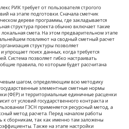
кс РИК требует от пользователя строгого
ий на этапе подготовки. Сначала сметчик
ическом дереве программы‚ где закладывается
ьная структура проекта обычно включает такие
и локальная смета. На этом предварительном этапе
дальнейшем повлияют на сводный сметный расчет
 организация структуры позволяет
и упрощает поиск данных‚ когда требуется
ей. Система позволяет гибко настраивать
 общие правила‚ по которым будет рассчитана
ючевым шагом‚ определяющим всю методику
 государственные элементные сметные нормы
нки (ФЕР) и территориальные единичные расценки
исит от условий государственного контракта и
ользовании ГЭСН применяется ресурсный метод‚ а
сный метод расчета. Перед началом работы
ть к сборникам‚ так как именно там заложены
оэффициенты. Также на этапе настройки