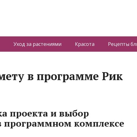
Уход за растениями
Красота
Рецепты б
смету в программе Рик
а проекта и выбор
в программном комплексе