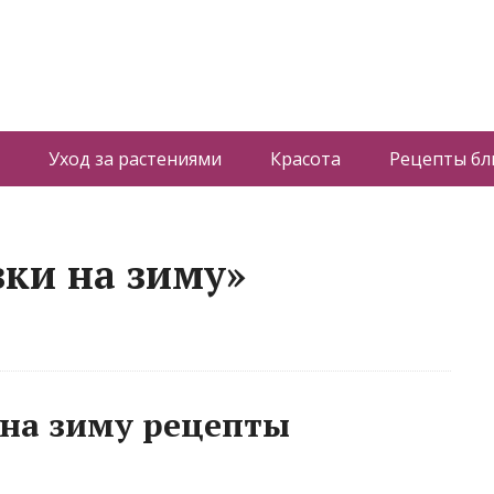
Уход за растениями
Красота
Рецепты б
вки на зиму»
 на зиму рецепты