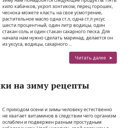
зиму нам понадобятся следующие продукты: Пять
кило кабачков, укроп зонтиком, перец горошек,
чеснока можете класть на свое усмотрение,
растительное масло одна ст.л, одна ст.л уксус
шести процентный, один литр водицы, один
стакан соль и один стакан сахарного песка. Для
начала нам нужно сделать маринад, делается он
из уксуса, водицы, сахарного …
Читать далее
ики на зиму рецепты
С приходом осени и зимы человеку естественно
не хватает витаминов в следствии чего организм
ослаблен и подвержен разным простудным