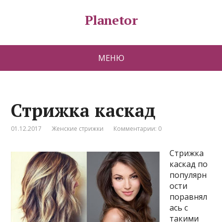
Planetor
МЕНЮ
Стрижка каскад
01.12.2017
Женские стрижки
Комментарии: 0
Стрижка
каскад по
популярн
ости
поравнял
ась с
такими