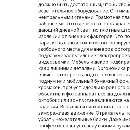
должно быть достаточным‚ чтобы своб
осветительное оборудование. Оптимал
нейтральными стенами. Грамотная план
рабочее место отделено от зоны хране
дающий дневной свет‚ но плотные што
изоляции от внешних факторов. Это по
паразитных засветок и неконтролируе
свободного места для маневров фотог
подразумевает усиление электропрово
видеосъемки. Мебель и декор подбира
кадр лишними деталями. Эргономика р
влияет на скорость подготовки к сесс
подиум или мобильный бумажный фон. 
хромакей‚ требует идеально ровного о
объектив и фотоаппарат всегда должны
октобокс или зонт устанавливаются н
падений. Вспышка и синхронизатор по
замораживая движение. Отражатель по
убрать нежелательные блики. Даже им
профессиональную среду своими рукам