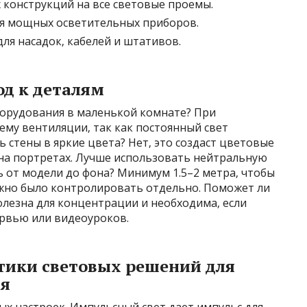
конструкций на все световые проемы.
ля мощных осветительных приборов.
ля насадок‚ кабелей и штативов.
д к деталям
борудования в маленькой комнате? При
му вентиляции‚ так как постоянный свет
ь стены в яркие цвета? Нет‚ это создаст цветовые
 на портретах. Лучше использовать нейтральную
ь от модели до фона? Минимум 1.5–2 метра‚ чтобы
ожно было контролировать отдельно. Поможет ли
олезна для концентрации и необходима‚ если
ервью или видеоуроков.
тики световых решений для
ия