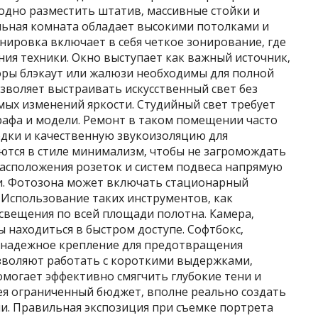
одно разместить штатив‚ массивные стойки и
ьная комната обладает высокими потолками и
ировка включает в себя четкое зонирование‚ где
ния техники. Окно выступает как важный источник‚
ры блэкаут или жалюзи необходимы для полной
зволяет выстраивать искусственный свет без
мых изменений яркости. Студийный свет требует
рафа и модели. Ремонт в таком помещении часто
дки и качественную звукоизоляцию для
ются в стиле минимализм‚ чтобы не загромождать
асположения розеток и систем подвеса напрямую
ии. Фотозона может включать стационарный
Использование таких инструментов‚ как
свещения по всей площади полотна. Камера‚
 находиться в быстром доступе. Софтбокс‚
а надежное крепление для предотвращения
зволяют работать с короткими выдержками‚
могает эффективно смягчить глубокие тени и
ея ограниченный бюджет‚ вполне реально создать
и. Правильная экспозиция при съемке портрета