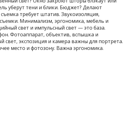
твенный свет? Окно закроют шторы блэкаут или
ель уберут тени и блики. Бюджет? Делают
съемка требует штатив. Звукоизоляция‚
съемки. Минимализм‚ эргономика‚ мебель и
дийный свет и импульсный свет — это база.
фон. Фотоаппарат‚ объектив‚ вспышка и
 свет‚ экспозиция и камера важны для портрета.
очее место и фотозону. Важна эргономика.