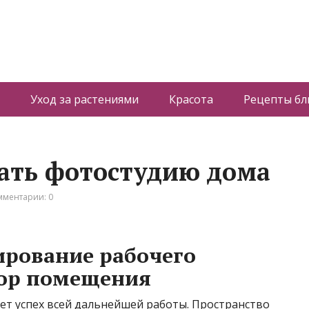
Уход за растениями
Красота
Рецепты б
ать фотостудию дома
мментарии: 0
ирование рабочего
бор помещения
т успех всей дальнейшей работы. Пространство