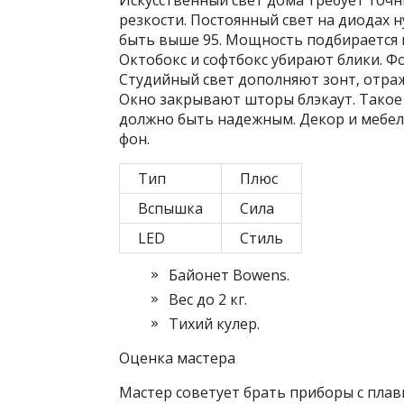
Искусственный свет дома требует точн
резкости. Постоянный свет на диодах н
быть выше 95. Мощность подбирается п
Октобокс и софтбокс убирают блики. Ф
Студийный свет дополняют зонт‚ отраж
Окно закрывают шторы блэкаут. Такое
должно быть надежным. Декор и мебе
фон.
Тип
Плюс
Вспышка
Сила
LED
Стиль
Байонет Bowens.
Вес до 2 кг.
Тихий кулер.
Оценка мастера
Мастер советует брать приборы с плав