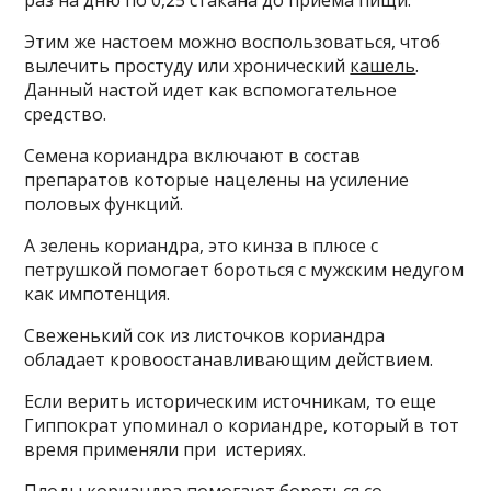
раз на дню по 0,25 стакана до приема пищи.
Этим же настоем можно воспользоваться, чтоб
вылечить простуду или хронический
кашель
.
Данный настой идет как вспомогательное
средство.
Семена кориандра включают в состав
препаратов которые нацелены на усиление
половых функций.
А зелень кориандра, это кинза в плюсе с
петрушкой помогает бороться с мужским недугом
как импотенция.
Свеженький сок из листочков кориандра
обладает кровоостанавливающим действием.
Если верить историческим источникам, то еще
Гиппократ упоминал о кориандре, который в тот
время применяли при истериях.